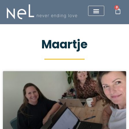
0
Maartje