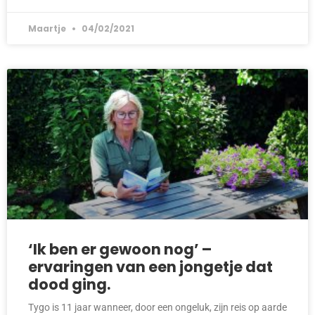
Maartje
04/02/2021
‘Ik ben er gewoon nog’ –
ervaringen van een jongetje dat
dood ging.
Tygo is 11 jaar wanneer, door een ongeluk, zijn reis op aarde