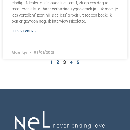
eindigt. Nicolette, zijn oude kleuterjuf, zit op een dag te
mediteren als tot haar verbazing Tygo verschijnt. ‘Ik moet je
iets vertellen!’ zegt hij. Dat ‘iets’ groeit uit tot een boek: Ik
ben er gewoon nog. Ik interview Nicolette.
LEES VERDER »
Maartje
08/01/2021
1
2
3
4
5