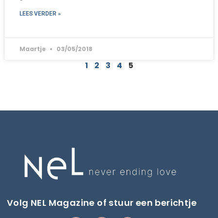
LEES VERDER »
Maartje
03/05/2018
1
2
3
4
5
Volg NEL Magazine of stuur een berichtje