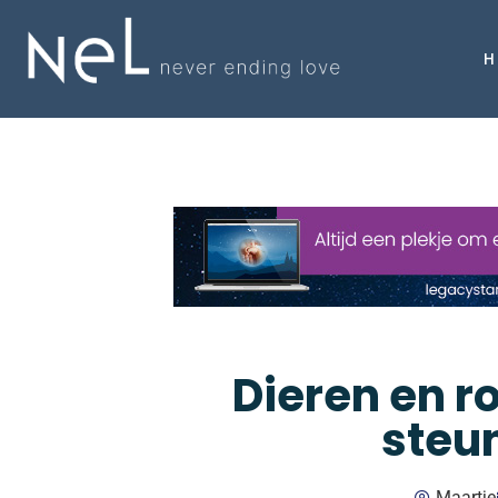
H
Dieren en r
steun
Maartje