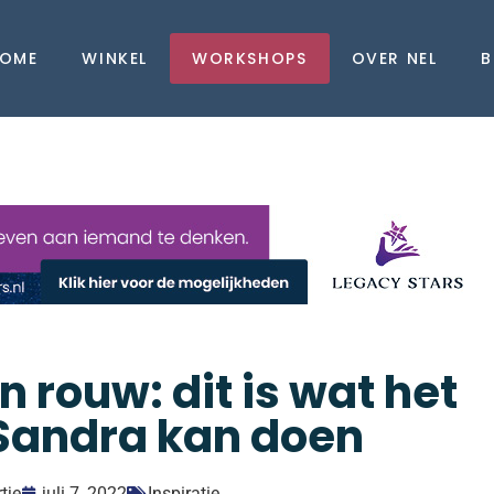
OME
WINKEL
WORKSHOPS
OVER NEL
B
 rouw: dit is wat het
Sandra kan doen
tje
juli 7, 2022
Inspiratie