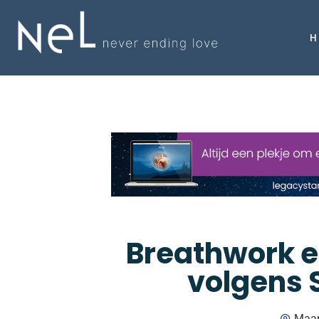
H
Breathwork en
volgens 
Maar